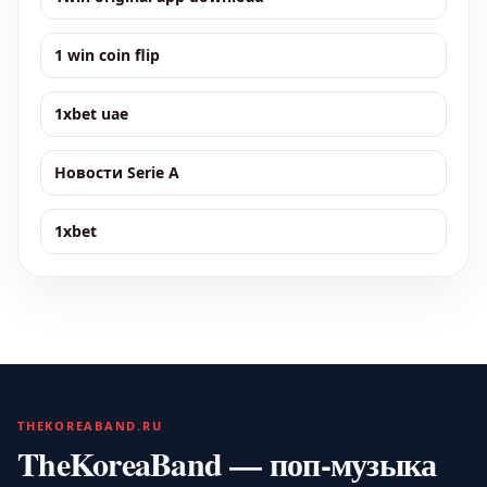
1 win coin flip
1xbet uae
Новости Serie A
1xbet
THEKOREABAND.RU
TheKoreaBand — поп-музыка