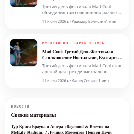
собрав на свои конце
естественность Sigrid
Третий день фестиваля Mad Cool
объединил три совершенно разных
подхода к концертному выступлению.
11 июля 2026 г. · Радомир Волжский
1 мин
Зрители увидели бунтарский дух
Halsey, погрузились в ностальгическую
атмосферу Pixies и ощутили
обезоруживающую естественность
МУЗЫКАЛЬНЫЕ ЧАРТЫ И ХИТЫ
Sigrid.
Mad Cool: Третий День Фестиваля —
Столкновение Ностальгии, Бунтарства
и Европейского Попа
Третий день фестиваля Mad Cool стал
ареной для трех диаметрально
противоположных подходов к
11 июля 2026 г. · Давид Светлов
1 мин
концертному выступлению:
бунтарского духа Halsey, глубокой
ностальгии Pixies и обезоруживающей
непосредственности Sigrid.
НОВОСТИ
Свежие материалы
Тур Криса Брауна и Ашера «Raymond & Brown» на
MetLife Stadium: 7 Лучших Моментов Первой Ночи