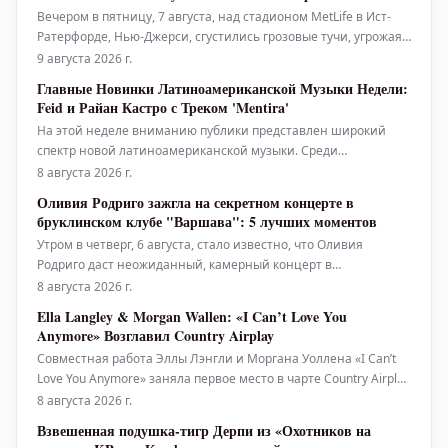
Вечером в пятницу, 7 августа, над стадионом MetLife в Ист-
Ратерфорде, Нью-Джерси, сгустились грозовые тучи, угрожая
сорвать выступление Криса Брауна и Ашера в рамках их тура
9 августа 2026 г.
«Raymond & Brown». Место, где менее месяца назад проходил
Главные Новинки Латиноамериканской Музыки Недели:
Чемпионат мира по футболу 2026, было залито проливным
Feid и Райан Кастро с Треком 'Mentira'
дождем, с
На этой неделе вниманию публики представлен широкий
спектр новой латиноамериканской музыки. Среди
рекомендованных редакторами Billboard Latin и Billboard
8 августа 2026 г.
Español релизов — 'No Me Arrepiento De Sentir Tanto' от Karol G,
Оливия Родриго зажгла на секретном концерте в
'Yo Era Poesía' от Алехандро Санса и Эдена Муньоса, 'Verano
бруклинском клубе "Варшава": 5 лучших моментов
En La Ciudad' о
Утром в четверг, 6 августа, стало известно, что Оливия
Родриго даст неожиданный, камерный концерт в
бруклинском клубе "Варшава" – панк-площадке в стиле
8 августа 2026 г.
бального зала, расположенной в Гринпойнте, вмещающей
Ella Langley & Morgan Wallen: «I Can’t Love You
около 1100 человек – тем же вечером. Менее чем за 30 минут
Anymore» Возглавил Country Airplay
очередь за билетами, к
Совместная работа Эллы Лэнгли и Моргана Уоллена «I Can’t
Love You Anymore» заняла первое место в чарте Country Airplay
всего за 15 недель. Для Лэнгли это пятый, а для Уоллена —
8 августа 2026 г.
двадцать второй хит, возглавивший этот чарт. Композиция
Взвешенная подушка-тигр Дерпи из «Охотников на
набрала 33,4 миллиона прослушиваний в период с 31 июля