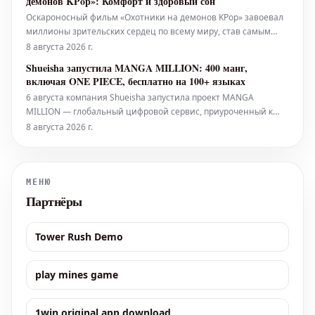
демонов KPop»: Комфорт и здоровый сон
по 6 ав
Оскароносный фильм «Охотники на демонов KPop» завоевал
миллионы зрительских сердец по всему миру, став самым
просматриваемым оригинальным фильмом Netflix за всю
8 августа 2026 г.
историю. Для многих, включая автора этой статьи,
Shueisha запустила MANGA MILLION: 400 манг,
атмосферные сцены фильма и его завораживающий
включая ONE PIECE, бесплатно на 100+ языках
саундтрек также служат идеальным ф
6 августа компания Shueisha запустила проект MANGA
MILLION — глобальный цифровой сервис, приуроченный к
100-летию компании. Эта платформа предлагает около 400
8 августа 2026 г.
наименований манги, переведенных более чем на 100
языков, предоставляя в общей сложности один миллион
страниц бесплатно читателям по вс
МЕНЮ
Партнёры
Tower Rush Demo
play mines game
1win original app download