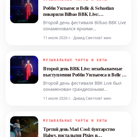
и на минималистичной сцене, собрал
Робби Уильямс и Belle & Sebastian
аудиторию в 18 000 челов
покорили Bilbao BBK Live:
Незабываемые эмоции и энергия
Второй день фестиваля Bilbao BBK Live
второго дня
ознаменовался яркими
выступлениями Робби Уильямса и
11 июля 2026 г. · Давид Светлов
1 мин
Belle & Sebastian. Оба артиста
подарили публике грандиозные шоу,
наполненные мощными эмоциями и
невероятной энергией, сделав этот
МУЗЫКАЛЬНЫЕ ЧАРТЫ И ХИТЫ
день поистине незабываемым для
Второй день BBK Live: незабываемые
всех присутствующих.
выступления Робби Уильямса и Belle &
Sebastian
Второй день фестиваля BBK Live был
ознаменован грандиозными
выступлениями Робби Уильямса и
11 июля 2026 г. · Давид Светлов
1 мин
Belle & Sebastian, которые оставили
неизгладимый след в сердцах
зрителей. Эти два коллектива
представили масштабные шоу,
МУЗЫКАЛЬНЫЕ ЧАРТЫ И ХИТЫ
наполненные мощными эмоциями и
Третий день Mad Cool: бунтарство
невероятной жизненной энергией,
Halsey, ностальгия Pixies и