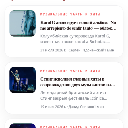
МУЗЫКАЛЬНЫЕ ЧАРТЫ И ХИТЫ
Karol G анонсирует новый альбом: 'No
me arrepiento de sentir tanto' — обложка
и дата выхода
Колумбийская суперзвезда Karol G,
известная также как «La Bichota»,
представила подробности своего
31 июля 2026 г. · Сергей Радонежский
1 мин
грядущего музыкального релиза. Во
время старта своего тура в Чикаго,
артистка удивила своих поклонников,
исполнив новую композицию
МУЗЫКАЛЬНЫЕ ЧАРТЫ И ХИТЫ
«Matadora». Этот дебют уже намекнул
Стинг исполнил главные хиты в
на скорый выход нового ст
сопровождении двух музыкантов на
минималистичной сцене
Легендарный британский артист
Стинг закрыл фестиваль Icónica
Santalucía Sevilla Fest на знаменитой
19 июля 2026 г. · Давид Светлов
1 мин
Площади Испании. Этот уникальный
концерт, в рамках которого музыкант
исполнил свои величайшие хиты в
сопровождении всего двух музыкантов
МУЗЫКАЛЬНЫЕ ЧАРТЫ И ХИТЫ