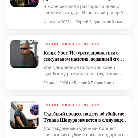
В мире хип-хопа разгорелся новый
громкий скандал. Известный рэпер YG
сделал сенсационное заявление,
4 августа 2026 г. · Сергей Радонежский
1 мин
объявив "красный уровень опасности"
и публично обвинив своего коллегу
Дрейка в попытке организовать его
арест. Это шокирующее утверждение
СВЕЖИЕ НОВОСТИ МУЗЫКИ
мгновенно вызвало волну обсуждений
Канье Уэст (Йе) урегулировал иск о
среди фанатов и эк
сексуальном насилии, поданный его
бывшей помощницей
Урегулирование положило конец
судебному разбирательству, в ходе
которого Йе обвиняли в сексуальном
30 июля 2026 г. · Валерий Градов
1 мин
насилии со стороны лица,
работавшего его помощницей в
период с 2021 по 2023 год.
СВЕЖИЕ НОВОСТИ МУЗЫКИ
Судебный процесс по делу об убийстве
Тупака Шакура начнется в следующем
месяце
Долгожданный судебный процесс,
связанный с убийством легендарного