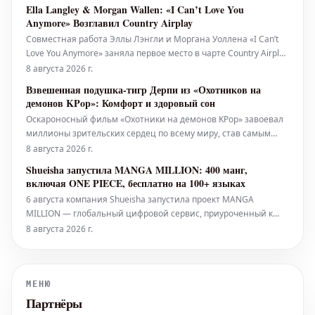
бального зала, расположенной в Гринпойнте, вмещающей
Ella Langley & Morgan Wallen: «I Can’t Love You
около 1100 человек – тем же вечером. Менее чем за 30 минут
Anymore» Возглавил Country Airplay
очередь за билетами, к
Совместная работа Эллы Лэнгли и Моргана Уоллена «I Can’t
Love You Anymore» заняла первое место в чарте Country Airplay
всего за 15 недель. Для Лэнгли это пятый, а для Уоллена —
8 августа 2026 г.
двадцать второй хит, возглавивший этот чарт. Композиция
Взвешенная подушка-тигр Дерпи из «Охотников на
набрала 33,4 миллиона прослушиваний в период с 31 июля
демонов KPop»: Комфорт и здоровый сон
по 6 ав
Оскароносный фильм «Охотники на демонов KPop» завоевал
миллионы зрительских сердец по всему миру, став самым
просматриваемым оригинальным фильмом Netflix за всю
8 августа 2026 г.
историю. Для многих, включая автора этой статьи,
Shueisha запустила MANGA MILLION: 400 манг,
атмосферные сцены фильма и его завораживающий
включая ONE PIECE, бесплатно на 100+ языках
саундтрек также служат идеальным ф
6 августа компания Shueisha запустила проект MANGA
MILLION — глобальный цифровой сервис, приуроченный к
100-летию компании. Эта платформа предлагает около 400
8 августа 2026 г.
наименований манги, переведенных более чем на 100
языков, предоставляя в общей сложности один миллион
страниц бесплатно читателям по вс
МЕНЮ
Партнёры