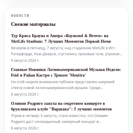
признался своей беременной подруге
в измене с Chrisean Rock, что вызвало
НОВОСТИ
волну обсуждений в сети.
Свежие материалы
Тур Криса Брауна и Ашера «Raymond & Brown» на
MetLife Stadium: 7 Лучших Моментов Первой Ночи
Вечером в пятницу, 7 августа, над стадионом MetLife в Ист-
Ратерфорде, Нью-Джерси, сгустились грозовые тучи, угрожая
сорвать выступление Криса Брауна и Ашера в рамках их тура
9 августа 2026 г.
«Raymond & Brown». Место, где менее месяца назад проходил
Главные Новинки Латиноамериканской Музыки Недели:
Чемпионат мира по футболу 2026, было залито проливным
Feid и Райан Кастро с Треком 'Mentira'
дождем, с
На этой неделе вниманию публики представлен широкий
спектр новой латиноамериканской музыки. Среди
рекомендованных редакторами Billboard Latin и Billboard
8 августа 2026 г.
Español релизов — 'No Me Arrepiento De Sentir Tanto' от Karol G,
Оливия Родриго зажгла на секретном концерте в
'Yo Era Poesía' от Алехандро Санса и Эдена Муньоса, 'Verano
бруклинском клубе "Варшава": 5 лучших моментов
En La Ciudad' о
Утром в четверг, 6 августа, стало известно, что Оливия
Родриго даст неожиданный, камерный концерт в
бруклинском клубе "Варшава" – панк-площадке в стиле
8 августа 2026 г.