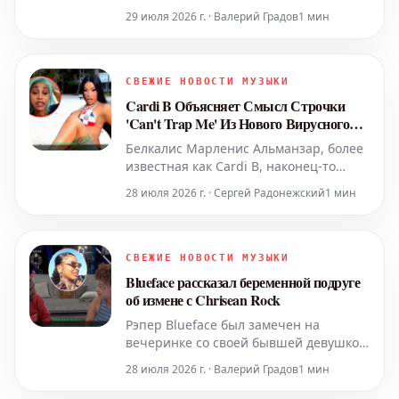
рэпера Тупака Шакура, официально
29 июля 2026 г. · Валерий Градов
1 мин
начнется в августе.
СВЕЖИЕ НОВОСТИ МУЗЫКИ
Cardi B Объясняет Смысл Строчки
'Can't Trap Me' Из Нового Вирусного
Тизера Песни
Белкалис Марленис Альманзар, более
известная как Cardi B, наконец-то
прояснила значение своей
28 июля 2026 г. · Сергей Радонежский
1 мин
нашумевшей строчки «Can't Trap Me».
Эта фраза, быстро набравшая
популярность в социальных сетях
после публикации короткого анонса ее
СВЕЖИЕ НОВОСТИ МУЗЫКИ
новой композиции, вызвала
Blueface рассказал беременной подруге
многочисленные вопросы среди
об измене с Chrisean Rock
поклонни
Рэпер Blueface был замечен на
вечеринке со своей бывшей девушкой
Chrisean Rock, и эта встреча
28 июля 2026 г. · Валерий Градов
1 мин
транслировалась в прямом эфире.
Позже стало известно, что Blueface