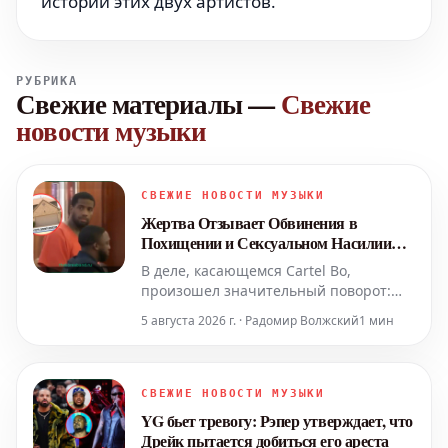
истории этих двух артистов.
РУБРИКА
Свежие материалы
—
Свежие
новости музыки
СВЕЖИЕ НОВОСТИ МУЗЫКИ
Жертва Отзывает Обвинения в
Похищении и Сексуальном Насилии
Против Cartel Bo
В деле, касающемся Cartel Bo,
произошел значительный поворот:
предполагаемая жертва отозвала
5 августа 2026 г. · Радомир Волжский
1 мин
ранее выдвинутые обвинения в
похищении и сексуальном насилии.
Это последнее обновление проливает
новый свет на ход расследования.
СВЕЖИЕ НОВОСТИ МУЗЫКИ
YG бьет тревогу: Рэпер утверждает, что
Дрейк пытается добиться его ареста