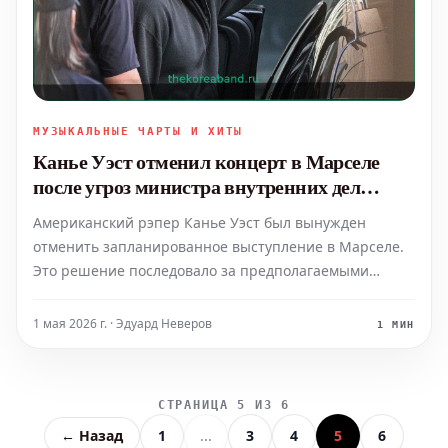
МУЗЫКАЛЬНЫЕ ЧАРТЫ И ХИТЫ
Канье Уэст отменил концерт в Марселе
после угроз министра внутренних дел
Франции
Американский рэпер Канье Уэст был вынужден
отменить запланированное выступление в Марселе.
Это решение последовало за предполагаемыми
угрозами, исходящими от министра внутренних дел
Франции. Европейский тур Уэста оказался под
1 мая 2026 г. · Эдуард Неверов
1 МИН
серьезной угрозой, особенно на фоне недавнего
скандала, вызванног
СТРАНИЦА 5 ИЗ 6
← Назад
1
...
3
4
5
6