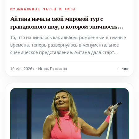
МУЗЫКАЛЬНЫЕ ЧАРТЫ И ХИТЫ
Айтана начала свой мировой тур с
грандиозного шоу, в котором эпичность
превалировала над интимностью
То, что начиналось как альбом, рожденный в темные
времена, теперь развернулось в монументальное
сценическое представление. Айтана дала старт
своему мировому туру в Альмерии, представив
концерт, отмеченный игрой света и тени, и
10 мая 2026 г. · Игорь Гранитов
1 МИН
репертуар, сфокусированный в основном на ее
последнем альбоме.