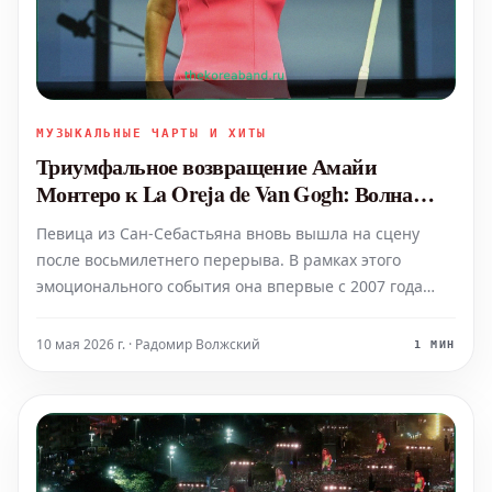
МУЗЫКАЛЬНЫЕ ЧАРТЫ И ХИТЫ
Триумфальное возвращение Амайи
Монтеро к La Oreja de Van Gogh: Волна
ностальгии на вершине
Певица из Сан-Себастьяна вновь вышла на сцену
после восьмилетнего перерыва. В рамках этого
эмоционального события она впервые с 2007 года
воссоединилась вживую со своей бывшей группой La
Oreja de Van Gogh. Несмотря на несколько моментов,
10 мая 2026 г. · Радомир Волжский
1 МИН
когда её голос был не совсем точным, Амайя
продемонстриро