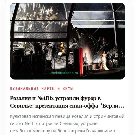
МУЗЫКАЛЬНЫЕ ЧАРТЫ И ХИТЫ
Розалия и Netflix устроили фурор в
Севилье: презентация спин-оффа "Берлин:
Дама с горностаем" на Гвадалквивире
Культовая испанская певица Розалия и стриминговый
гигант Netflix потрясли Севилью, устроив
незабываемое шоу на берегах реки Гвадалквивир.