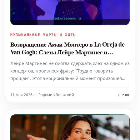
МУЗЫКАЛЬНЫЕ ЧАРТЫ И ХИТЫ
Возвращение Амаи Монтеро в La Oreja de
Van Gogh: Слезы Лейре Мартинес и
признание об 'аде'
Лейре Мартинес не смогла сдержать слез на одном из
концертов, произнеся фразу: "Трудно говорить
прощай". Этот эмоциональный момент произошел
после того, как Амайя Монтеро вновь заняла место
вокалистки группы La Oreja de Van Gogh. Монтеро
11 мая 2026 г. · Радомир Волжский
1 МИН
вернулась в качестве фронтвумен группы на
концерте в