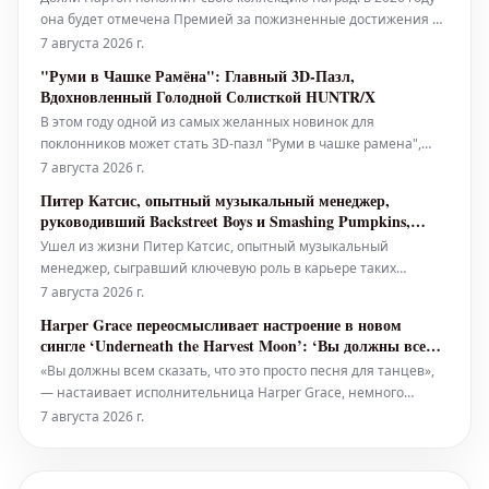
она будет отмечена Премией за пожизненные достижения от
Americana Music Association. Эта награда присуждается в знак
7 августа 2026 г.
признания её выдающегося мастерства как артистки, автора
"Руми в Чашке Рамёна": Главный 3D-Пазл,
песен и творца, а также за создание обширного музыкального
Вдохновленный Голодной Солисткой HUNTR/X
ката
В этом году одной из самых желанных новинок для
поклонников может стать 3D-пазл "Руми в чашке рамена",
который наверняка пополнит ряды культовых игрушек.
7 августа 2026 г.
Представляем последнюю коллекционную новинку по
Питер Катсис, опытный музыкальный менеджер,
мотивам популярного сериала Netflix "KPop Demon Hunters":
руководивший Backstreet Boys и Smashing Pumpkins,
138-детальный 3D-пазл, из котор
скончался в 69 лет
Ушел из жизни Питер Катсис, опытный музыкальный
менеджер, сыгравший ключевую роль в карьере таких
артистов, как Backstreet Boys, Korn, The Smashing Pumpkins и
7 августа 2026 г.
Snoop Dogg. Ему было 69 лет. Катсис начал свою карьеру в
Harper Grace переосмысливает настроение в новом
музыкальной индустрии в 23 года в родном Чикаго, где он
сингле ‘Underneath the Harvest Moon’: ‘Вы должны всем
открыл и стал мен
сказать, что это просто песня для танцев’
«Вы должны всем сказать, что это просто песня для танцев»,
— настаивает исполнительница Harper Grace, немного
нервничая из-за одной фразы в своем завораживающем
7 августа 2026 г.
новом сингле «Underneath the Harvest Moon». В припеве Grace
поет о том, что она «в настроении для «стучащих сапог» (in a
knockin