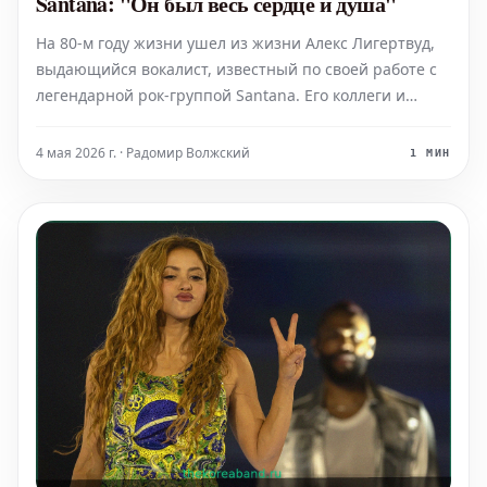
Santana: "Он был весь сердце и душа"
На 80-м году жизни ушел из жизни Алекс Лигертвуд,
выдающийся вокалист, известный по своей работе с
легендарной рок-группой Santana. Его коллеги и
поклонники скорбят о потере, вспоминая музыканта
как человека, который был "весь сердце и душа" как
4 мая 2026 г. · Радомир Волжский
1 МИН
на сцене, так и в жизни. Шотландский певец ми