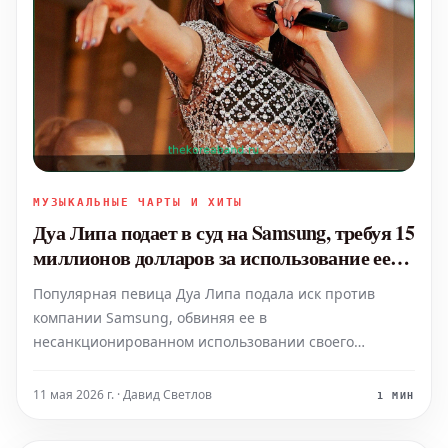
МУЗЫКАЛЬНЫЕ ЧАРТЫ И ХИТЫ
Дуа Липа подает в суд на Samsung, требуя 15
миллионов долларов за использование ее
изображения без разрешения
Популярная певица Дуа Липа подала иск против
компании Samsung, обвиняя ее в
несанкционированном использовании своего
изображения. Она требует компенсацию в размере
15 миллионов долларов. В иске утверждается, что
11 мая 2026 г. · Давид Светлов
1 МИН
Samsung разместила защищенное авторским правом
изображение певицы на лицевой ст