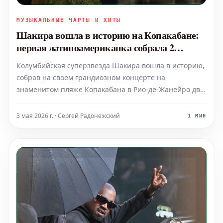
МУЗЫКАЛЬНЫЕ ЧАРТЫ И ХИТЫ
Шакира вошла в историю на Копакабане:
первая латиноамериканка собрала 2
миллиона зрителей
Колумбийская суперзвезда Шакира вошла в историю,
собрав на своем грандиозном концерте на
знаменитом пляже Копакабана в Рио-де-Жанейро два
миллиона человек. Это монументальное достижение
делает ее первой латиноамериканской
3 мая 2026 г. · Сергей Радонежский
1 МИН
исполнительницей, которой удалось собрать такую
огромную аудиторию на это