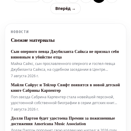
Вперёд →
НОВОСТИ
Свежие материалы
Сын оперного певца Джубиланта Сайкса не признал себя
виновным в убийстве отца
Майка Сайкс, сын прославленного оперного и госпел-певца
Джубиланта Сайкса, на судебном заседании в Центре
уголовного правосудия Фольца в Лос-Анджелесе в четверг, 6
7 августа 2026 г.
августа, заявил о своей невиновности по обвинению в
Майли Сайрус и Тейлор Свифт появятся в новой детской
убийстве собственного отца. 31-летний Сайкс-младший был
книге Сабрины Карпентер
задержан
Поп-звезда Сабрина Карпентер стала новейшей персоной,
удостоенной собственной биографии в серии детских книг
"Little Golden Book". Книга "Sabrina Carpenter: A Little Golden
7 августа 2026 г.
Book Biography" уже доступна для предзаказа и выйдет 1
Долли Партон будет удостоена Премии за пожизненные
сентября 2026 года. Эта иллюстрированная биография
достижения Americana Music Association
рассказывае
Долли Партон пополнит свою коллекцию наград: в 2026 году