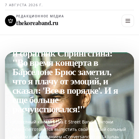
7 АВГУСТА 2026 Г.
РЕДАКЦИОННОЕ МЕДИА
thekoreaband.ru
МУЗЫКАЛЬНЫЕ ЧАРТЫ И ХИТЫ
ГЛАВНОЕ
Энтони Алмонте, музыкант
и соратник Спрингстина:
"Во время концерта в
Барселоне Брюс заметил,
что я плачу от эмоций, и
сказал: 'Все в порядке'. И я
еще больше
расчувствовался!"
Известный как «Улыбка E Street Band», Энтони
Алмонте готовится выпустить свой первый сольный
альбом под названием «Conversando con la luna»