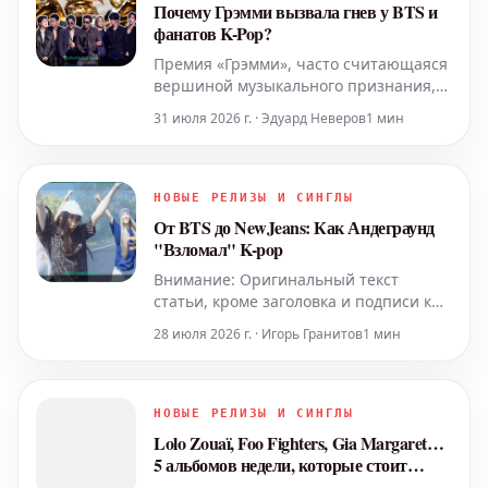
фестивале Glastonbury в 2025 году. Эта
Почему Грэмми вызвала гнев у BTS и
гипотетическая, но весьма показат
фанатов K-Pop?
Премия «Грэмми», часто считающаяся
вершиной музыкального признания,
неоднократно оказывалась в центре
31 июля 2026 г. · Эдуард Неверов
1 мин
критики со стороны супергруппы K-
Pop BTS и ее огромной фанбазы.
Вопрос «Почему «Грэмми» вызывает
гнев у BTS и фанатов K-Pop?» стал
НОВЫЕ РЕЛИЗЫ И СИНГЛЫ
постоянно возникать в социальных
От BTS до NewJeans: Как Андеграунд
сетях после каждой церемонии,
"Взломал" K-pop
Внимание: Оригинальный текст
статьи, кроме заголовка и подписи к
изображению, не был предоставлен.
28 июля 2026 г. · Игорь Гранитов
1 мин
Ниже представлен
перефразированный заголовок и
предположительный текст статьи,
основанный на заданной теме, с
НОВЫЕ РЕЛИЗЫ И СИНГЛЫ
сохранением концепции "взлома" или
Lolo Zouaï, Foo Fighters, Gia Margaret…
"захвата" андеграундом. K-pop,
5 альбомов недели, которые стоит
музыкальный жа
послушать