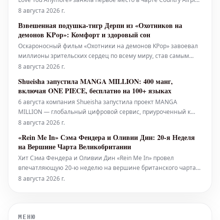
всего за 15 недель. Для Лэнгли это пятый, а для Уоллена —
8 августа 2026 г.
двадцать второй хит, возглавивший этот чарт. Композиция
Взвешенная подушка-тигр Дерпи из «Охотников на
набрала 33,4 миллиона прослушиваний в период с 31 июля
демонов KPop»: Комфорт и здоровый сон
по 6 ав
Оскароносный фильм «Охотники на демонов KPop» завоевал
миллионы зрительских сердец по всему миру, став самым
просматриваемым оригинальным фильмом Netflix за всю
8 августа 2026 г.
историю. Для многих, включая автора этой статьи,
Shueisha запустила MANGA MILLION: 400 манг,
атмосферные сцены фильма и его завораживающий
включая ONE PIECE, бесплатно на 100+ языках
саундтрек также служат идеальным ф
6 августа компания Shueisha запустила проект MANGA
MILLION — глобальный цифровой сервис, приуроченный к
100-летию компании. Эта платформа предлагает около 400
8 августа 2026 г.
наименований манги, переведенных более чем на 100
«Rein Me In» Сэма Фендера и Оливии Дин: 20-я Неделя
языков, предоставляя в общей сложности один миллион
на Вершине Чарта Великобритании
страниц бесплатно читателям по вс
Хит Сэма Фендера и Оливии Дин «Rein Me In» провел
впечатляющую 20-ю неделю на вершине британского чарта
синглов, укрепив их рекордный успех. Это обновление было
8 августа 2026 г.
опубликовано в пятницу, 7 августа. Они уже вошли в историю
31 июля, достигнув 19-й недели подряд на первом месте, тем
самым побив
МЕНЮ