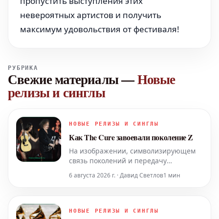
пропустить выступления этих
невероятных артистов и получить
максимум удовольствия от фестиваля!
РУБРИКА
Свежие материалы
—
Новые
релизы и синглы
НОВЫЕ РЕЛИЗЫ И СИНГЛЫ
Как The Cure завоевали поколение Z
На изображении, символизирующем
связь поколений и передачу
музыкального наследия, Оливия
6 августа 2026 г. · Давид Светлов
1 мин
Родриго, одна из самых ярких икон
поколения Z, потенциально выступает
на одной сцене с легендарным
Робертом Смитом из The Cure на
НОВЫЕ РЕЛИЗЫ И СИНГЛЫ