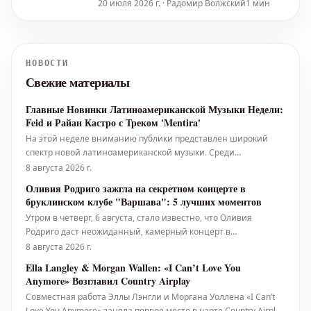
20 июля 2026 г. · Радомир Волжский
1 мин
влиятельная работа с культовой
гранж-группой L7 оставила
неизгладимый след в истории рока.
Новость о ее уходе потрясла
НОВОСТИ
поклонников и коллег по всему миру.
Свежие материалы
Дженнифер Финч в 2020
Главные Новинки Латиноамериканской Музыки Недели:
Feid и Райан Кастро с Треком 'Mentira'
На этой неделе вниманию публики представлен широкий
спектр новой латиноамериканской музыки. Среди
рекомендованных редакторами Billboard Latin и Billboard
8 августа 2026 г.
Español релизов — 'No Me Arrepiento De Sentir Tanto' от Karol G,
Оливия Родриго зажгла на секретном концерте в
'Yo Era Poesía' от Алехандро Санса и Эдена Муньоса, 'Verano
бруклинском клубе "Варшава": 5 лучших моментов
En La Ciudad' о
Утром в четверг, 6 августа, стало известно, что Оливия
Родриго даст неожиданный, камерный концерт в
бруклинском клубе "Варшава" – панк-площадке в стиле
8 августа 2026 г.
бального зала, расположенной в Гринпойнте, вмещающей
Ella Langley & Morgan Wallen: «I Can’t Love You
около 1100 человек – тем же вечером. Менее чем за 30 минут
Anymore» Возглавил Country Airplay
очередь за билетами, к
Совместная работа Эллы Лэнгли и Моргана Уоллена «I Can’t
Love You Anymore» заняла первое место в чарте Country Airplay