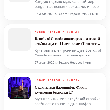
Каждую неделю музыкальный мир
радует нас новыми релизами, и порой
бывает непросто отследить все самые
27 июля 2026 г. · Сергей Радонежский
1 мин
интересные новинки. Чтобы помочь
вам сориентироваться в этом потоке,
мы собрали пять альбомов, вышедших
на этой неделе, которые определённо
НОВЫЕ РЕЛИЗЫ И СИНГЛЫ
заслуживают вашего внимания.
Boards of Canada анонсировали новый
Приготовьтесь обновить
альбом спустя 11 лет после «Tomorrow’s
Harvest»
Культовый электронный дуэт Boards of
Canada наконец прервал долгое
молчание, объявив о выходе нового
27 июля 2026 г. · Эдуард Неверов
1 мин
альбома. Эта новость приходит спустя
одиннадцать лет после релиза их
последнего студийного альбома
«Tomorrow’s Harvest», который вышел
НОВЫЕ РЕЛИЗЫ И СИНГЛЫ
в 2013 году. Поклонники по всему миру
Скончалась Дженнифер Финч,
с нетерпение
культовая басистка L7
Музыкальный мир с глубокой скорбью
сообщает о кончине Дженнифер
Финч, легендарной басистки, чья