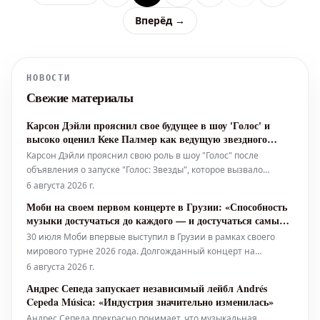
Вперёд →
НОВОСТИ
Свежие материалы
Карсон Дэйли прояснил свое будущее в шоу 'Голос' и
высоко оценил Кеке Палмер как ведущую звездного
спин-оффа
Карсон Дэйли прояснил свою роль в шоу "Голос" после
объявления о запуске "Голос: Звезды", которое вызвало
вопросы о его возможном уходе из проекта NBC. После
6 августа 2026 г.
новости о том, что Кеке Палмер станет ведущей спин-оффа,
Моби на своем первом концерте в Грузии: «Способность
Дэйли во вторник обратился к своим поклонникам в
музыки достучаться до каждого — и достучаться самым
Instagram, чтобы заверить их,
личным образом»
30 июля Моби впервые выступил в Грузии в рамках своего
мирового турне 2026 года. Долгожданный концерт на
Международном автомотодроме Рустави под Тбилиси был
6 августа 2026 г.
организован местным промоутером Flitz Collective. Богатая
Андрес Сепеда запускает независимый лейбл Andrés
история музыкальной индустрии хранит имена многих
Cepeda Música: «Индустрия значительно изменилась»
выдающихся музыкантов. Од
Андрес Сепеда прекрасно понимает, что музыкальная