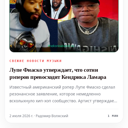
СВЕЖИЕ НОВОСТИ МУЗЫКИ
Лупе Фиаско утверждает, что сотни
рэперов превосходят Кендрика Ламара
Известный американский рэпер Лупе Фиаско сделал
резонансное заявление, которое немедленно
всколыхнуло хип-хоп сообщество. Артист утверждает,
что сотни других исполнителей превосходят
обладателя Пулитцеровской премии Кендрика
2 июля 2026 г. · Радомир Волжский
1 МИН
Ламара по своим навыкам и таланту. Это смелое