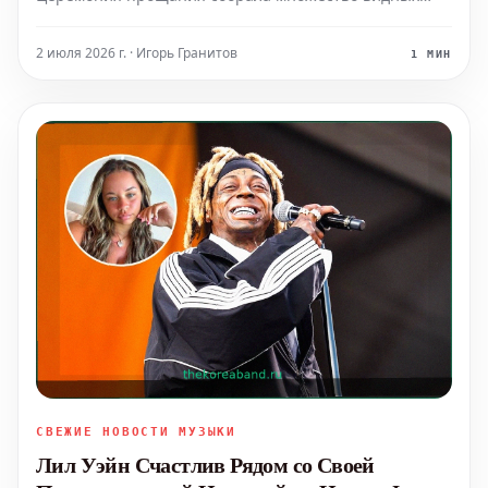
фигур из музыкальной индустрии, включая артистов
Sexyy Red и BlocBoy JB, которые пришли отдать дань
2 июля 2026 г. · Игорь Гранитов
1 МИН
уважения выдающемуся таланту.
СВЕЖИЕ НОВОСТИ МУЗЫКИ
Лил Уэйн Счастлив Рядом со Своей