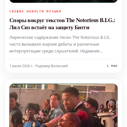
СВЕЖИЕ НОВОСТИ МУЗЫКИ
Споры вокруг текстов The Notorious B.I.G.:
Лил Сиз встаёт на защиту Бигги
Лирическое содержание песен The Notorious B.I.G.
часто вызывало жаркие дебаты и различные
интерпретации среди слушателей. Недавние
обсуждения сосредоточились на определённых
строках, что привело к вопросам об их значении и
1 июля 2026 г. · Радомир Волжский
1 МИН
намерениях. В ответ на эти разговоры Лил Сиз
публично выступил, чтобы за