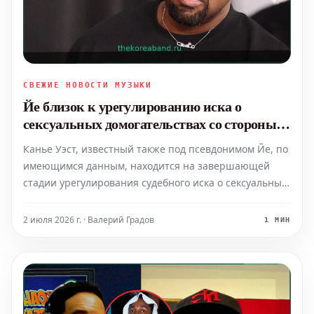
СВЕЖИЕ НОВОСТИ МУЗЫКИ
Йе близок к урегулированию иска о
сексуальных домогательствах со стороны
бывшей помощницы
Канье Уэст, известный также под псевдонимом Йе, по
имеющимся данным, находится на завершающей
стадии урегулирования судебного иска о сексуальных
домогательствах, поданного его бывшей личной
помощницей. Это событие знаменует собой
2 июля 2026 г. · Валерий Градов
1 МИН
потенциальное разрешение одного из серьезных
правовых вопросов, с