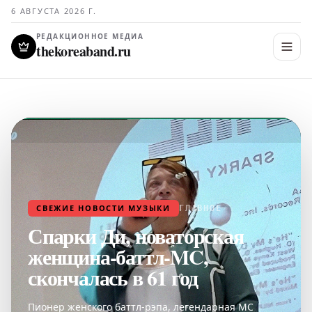
6 АВГУСТА 2026 Г.
РЕДАКЦИОННОЕ МЕДИА
thekoreaband.ru
СВЕЖИЕ НОВОСТИ МУЗЫКИ
ГЛАВНОЕ
Спарки Ди, новаторская
женщина-баттл-MC,
скончалась в 61 год
Пионер женского баттл-рэпа, легендарная MC