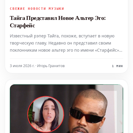
СВЕЖИЕ НОВОСТИ МУЗЫКИ
Тайга Представил Новое Альтер Эго:
Старфейс
Известный рэпер Тайга, похоже, вступает в новую
творческую главу. Недавно он представил своим
поклонникам новое альтер эго по имени «Старфейс»,
что может сигнализировать о потенциальном
изменении его музыкального стиля, образа или
3 июля 2026 г. · Игорь Гранитов
1 МИН
художественного направления. Это объявление
предвещает захватыва