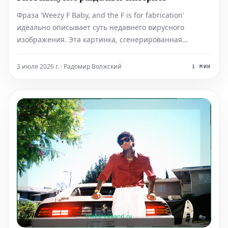
Фраза 'Weezy F Baby, and the F is for fabrication'
идеально описывает суть недавнего вирусного
изображения. Эта картинка, сгенерированная
искусственным интеллектом, предположительно
изображает рэпера Лил Уэйна вместе с Кайлом
3 июля 2026 г. · Радомир Волжский
1 МИН
Риттенхаусом. Само ее появление и явное указание
на то, что это подде