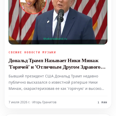
СВЕЖИЕ НОВОСТИ МУЗЫКИ
Дональд Трамп Называет Ники Минаж
'Горячей' и 'Отличным Другом Здравого
Смысла'
Бывший президент США Дональд Трамп недавно
публично высказался о известной рэперше Ники
Минаж, охарактеризовав ее как 'горячую' и высоко
оценив ее как 'отличного друга здравого смысла'. Это
заявление, сделанное Трампом, привлекло
7 июля 2026 г. · Игорь Гранитов
1 МИН
значительное внимание медиа и общественности,
подчеркивая его дав