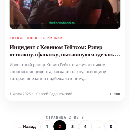
СВЕЖИЕ НОВОСТИ МУЗЫКИ
Инцидент с Кевином Гейтсом: Рэпер
оттолкнул фанатку, пытавшуюся сделать
фото
Известный рэпер Кевин Гейтс стал участником
спорного инцидента, когда оттолкнул женщину,
которая внезапно подбежала к нему,
предположительно, с целью сделать совместное фото.
Событие быстро распространилось в социальных
1 июля 2026 г. · Сергей Радонежский
1 МИН
сетях, вызвав волну обсуждений о границах личного
пространства знаменитосте
СТРАНИЦА 2 ИЗ 8
← Назад
1
2
3
4
...
8