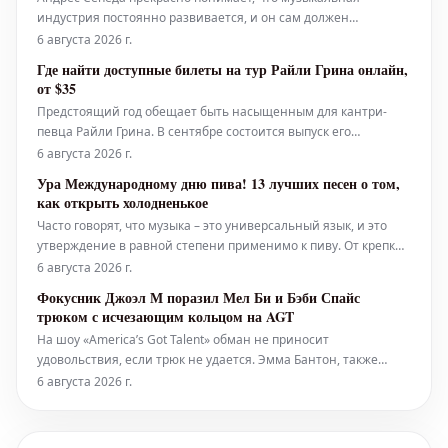
индустрия постоянно развивается, и он сам должен
непрерывно меняться и адаптироваться. После трёх
6 августа 2026 г.
десятилетий карьеры, включавшей сотрудничество с такими
Где найти доступные билеты на тур Райли Грина онлайн,
крупными звукозаписывающими компаниями, как Warner и
от $35
Sony, Сепеда принял решение продо
Предстоящий год обещает быть насыщенным для кантри-
певца Райли Грина. В сентябре состоится выпуск его
четвёртого студийного альбома «That’s Just Me», а также Грин
6 августа 2026 г.
займёт заметное место в 30-м сезоне популярного шоу «The
Ура Международному дню пива! 13 лучших песен о том,
Voice». В настоящее время Райли Грин проводит св
как открыть холодненькое
Часто говорят, что музыка – это универсальный язык, и это
утверждение в равной степени применимо к пиву. От крепких
стаутов и хрустящих IPA до освежающих пилснеров и темных
6 августа 2026 г.
лагеров – практически в каждом уголке мира есть свой
Фокусник Джоэл М поразил Мел Би и Бэби Спайс
уникальный сорт. В разных культурах простой акт распития
трюком с исчезающим кольцом на AGT
пинты в мест
На шоу «America’s Got Talent» обман не приносит
удовольствия, если трюк не удается. Эмма Бантон, также
известная как Бэби Спайс из Spice Girls, познала эту истину во
6 августа 2026 г.
время эпизода «Judges’ Callbacks», который вышел во вторник,
4 августа. Ее коллега по группе, Мел Би (Scary Spice),
пригласила Эм