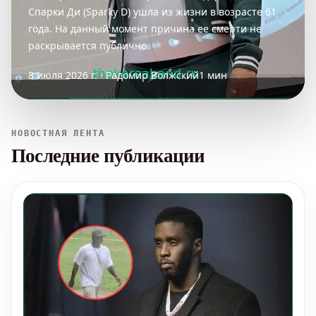
Спарки Ди (Sparky D) ушла из жизни в возрасте 61
года. На данный момент причина ее смерти не
раскрывается публично.
8 июля 2026 г. · Радомир Волжский
1 мин
НОВОСТНАЯ ЛЕНТА
Последние публикации