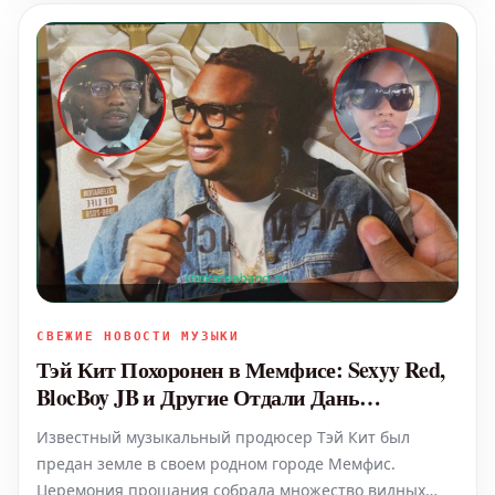
высказывание вызвало оже
СВЕЖИЕ НОВОСТИ МУЗЫКИ
Тэй Кит Похоронен в Мемфисе: Sexyy Red,
BlocBoy JB и Другие Отдали Дань
Уважения
Известный музыкальный продюсер Тэй Кит был
предан земле в своем родном городе Мемфис.
Церемония прощания собрала множество видных